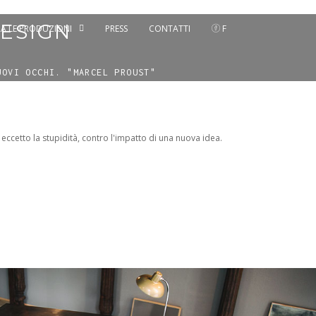
DESIGN
A LE PRODUZIONI
PRESS
CONTATTI
F
UOVI OCCHI. "MARCEL PROUST"
ccetto la stupidità, contro l'impatto di una nuova idea.