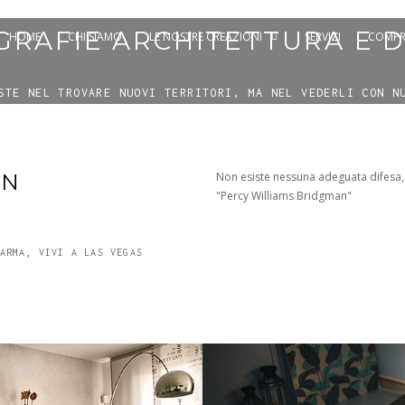
RAFIE ARCHITETTURA E 
HOME
CHI SIAMO
LE NOSTRE CREAZIONI
SERVIZI
COMPR
STE NEL TROVARE NUOVI TERRITORI, MA NEL VEDERLI CON N
GN
Non esiste nessuna adeguata difesa, e
"Percy Williams Bridgman"
ARMA, VIVI A LAS VEGAS